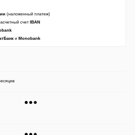
нии
(наложенный платеж)
асчетный счет
IBAN
obank
атБанк
и
Monobank
месяцев