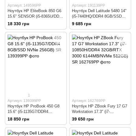
Артикул: 149596РР
Артикул: 191139РР
Ноутбук HP EliteBook 850 G6
Ноутбук Dell Latitude 5480 14"
15.6" SENSOR (i5-8365U/DDR4
(i5-7440HQ/DDR4 8GB/SSD
16GB/SSD NVMe 256GB) SR
M.2 250GB) SR
18 330 грн
9 685 грн
1
Артикул: 139399РР
Артикул: 162769РР
Ноутбук HP ProBook 450 G8
Ноутбук HP ZBook Fury 17 G7
15.6" (i5-1135G7/DDR4
Workstation 17.3" (i7-
8GB/SSD NVNe 256GB) SR
10850H/DDR4 32GB/RTX 3000
18 850 грн
39 650 грн
6144MB/NVMe 512GB) SR