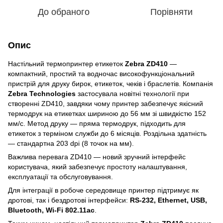
До обраного
Порівняти
Опис
Настільний термопринтер етикеток
Zebra ZD410
—
компактний, простий та водночас високофункціональний
пристрій для друку бирок, етикеток, чеків і браслетів. Компанія
Zebra Technologies
застосувала новітні технології при
створенні ZD410, завдяки чому принтер забезпечує якісний
термодрук на етикетках шириною до 56 мм зі швидкістю 152
мм/с. Метод друку — пряма термодрук, підходить для
етикеток з терміном служби до 6 місяців. Роздільна здатність
— стандартна 203 dpi (8 точок на мм).
Важлива перевага ZD410 — новий зручний інтерфейс
користувача, який забезпечує простоту налаштування,
експлуатації та обслуговування.
Для інтеграції в робоче середовище принтер підтримує як
дротові, так і бездротові інтерфейси:
RS-232, Ethernet, USB,
Bluetooth, Wi-Fi 802.11ac
.