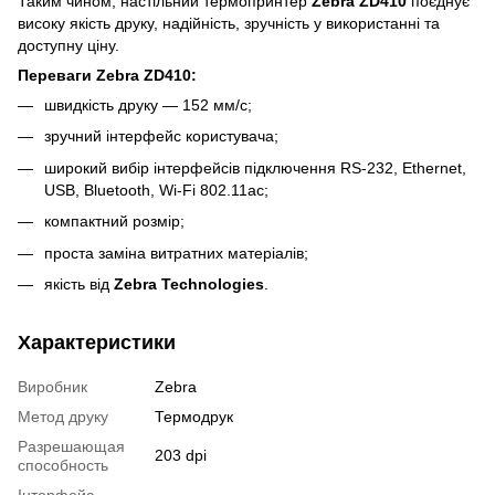
Таким чином, настільний термопринтер
Zebra ZD410
поєднує
високу якість друку, надійність, зручність у використанні та
доступну ціну.
Переваги Zebra ZD410:
швидкість друку — 152 мм/с;
зручний інтерфейс користувача;
широкий вибір інтерфейсів підключення RS-232, Ethernet,
USB, Bluetooth, Wi-Fi 802.11ac;
компактний розмір;
проста заміна витратних матеріалів;
якість від
Zebra Technologies
.
Характеристики
Виробник
Zebra
Метод друку
Термодрук
Разрешающая
203 dpi
способность
Інтерфейс