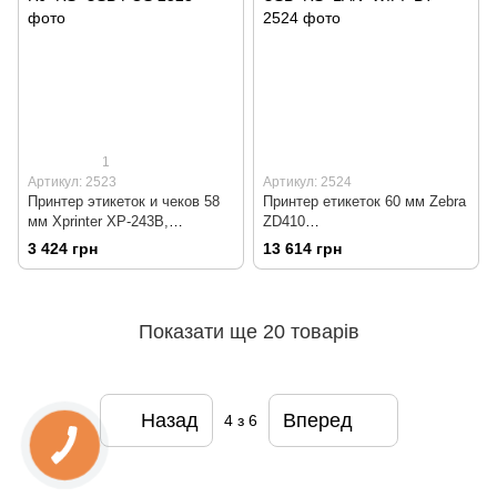
1
Артикул: 2523
Артикул: 2524
Принтер этикеток и чеков 58
Принтер етикеток 60 мм Zebra
мм Xprinter XP-243B,
ZD410
RJ+RS+USB POS
USB+RS+LAN+WIFI+BT
3 424 грн
13 614 грн
Показати ще 20 товарів
Назад
Вперед
4
з 6