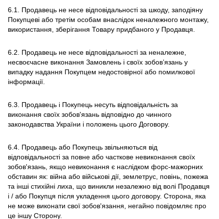
6.1. Продавець не несе відповідальності за шкоду, заподіяну
Покупцеві або третім особам внаслідок неналежного монтажу,
використання, зберігання Товару придбаного у Продавця.
6.2. Продавець не несе відповідальності за неналежне,
несвоєчасне виконання Замовлень і своїх зобов’язань у
випадку надання Покупцем недостовірної або помилкової
інформації.
6.3. Продавець і Покупець несуть відповідальність за
виконання своїх зобов'язань відповідно до чинного
законодавства України і положень цього Договору.
6.4. Продавець або Покупець звільняються від
відповідальності за повне або часткове невиконання своїх
зобов'язань, якщо невиконання є наслідком форс-мажорних
обставин як: війна або військові дії, землетрус, повінь, пожежа
та інші стихійні лиха, що виникли незалежно від волі Продавця
і / або Покупця після укладення цього договору. Сторона, яка
не може виконати свої зобов'язання, негайно повідомляє про
це іншу Сторону.