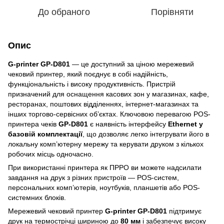
До обраного
Порівняти
Опис
G-printer GP-D801
— це доступний за ціною мережевий
чековий принтер, який поєднує в собі надійність,
функціональність і високу продуктивність. Пристрій
призначений для оснащення касових зон у магазинах, кафе,
ресторанах, поштових відділеннях, інтернет-магазинах та
інших торгово-сервісних об’єктах. Ключовою перевагою POS-
принтера чеків
GP-D801
є наявність інтерфейсу
Ethernet у
базовій комплектації
, що дозволяє легко інтегрувати його в
локальну комп’ютерну мережу та керувати друком з кількох
робочих місць одночасно.
При використанні принтера як ПРРО ви можете надсилати
завдання на друк з різних пристроїв — POS-систем,
персональних комп’ютерів, ноутбуків, планшетів або POS-
системних блоків.
Мережевий чековий принтер
G-printer GP-D801
підтримує
друк на термострічці шириною до
80 мм
і забезпечує високу