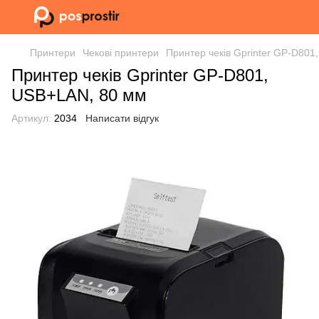
Принтери
Чекові принтери
Принтер чеків Gprinter GP-D801
Принтер чеків Gprinter GP-D801,
USB+LAN, 80 мм
Артикул:
2034
Написати відгук