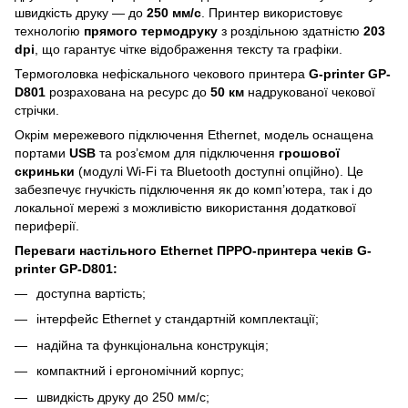
швидкість друку — до
250 мм/с
. Принтер використовує
технологію
прямого термодруку
з роздільною здатністю
203
dpi
, що гарантує чітке відображення тексту та графіки.
Термоголовка нефіскального чекового принтера
G-printer GP-
D801
розрахована на ресурс до
50 км
надрукованої чекової
стрічки.
Окрім мережевого підключення Ethernet, модель оснащена
портами
USB
та роз’ємом для підключення
грошової
скриньки
(модулі Wi-Fi та Bluetooth доступні опційно). Це
забезпечує гнучкість підключення як до комп’ютера, так і до
локальної мережі з можливістю використання додаткової
периферії.
Переваги настільного Ethernet ПРРО-принтера чеків G-
printer GP-D801:
доступна вартість;
інтерфейс Ethernet у стандартній комплектації;
надійна та функціональна конструкція;
компактний і ергономічний корпус;
швидкість друку до 250 мм/с;