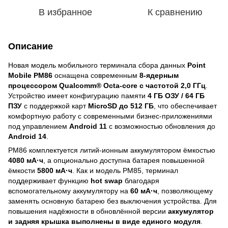
В избранное
К сравнению
Описание
Новая модель мобильного терминала сбора данных
Point
Mobile PM86
оснащена современным
8-ядерным
процессором Qualcomm® Octa-core с частотой 2,0 ГГц
.
Устройство имеет конфигурацию памяти
4 ГБ ОЗУ / 64 ГБ
ПЗУ
с поддержкой карт
MicroSD до 512 ГБ
, что обеспечивает
комфортную работу с современными бизнес-приложениями
под управлением
Android 11
с возможностью обновления до
Android 14
.
PM86 комплектуется литий-ионным аккумулятором ёмкостью
4080 мА·ч
, а опционально доступна батарея повышенной
ёмкости
5800 мА·ч
. Как и модель PM85, терминал
поддерживает функцию
hot swap
благодаря
вспомогательному аккумулятору на
60 мА·ч
, позволяющему
заменять основную батарею без выключения устройства. Для
повышения надёжности в обновлённой версии
аккумулятор
и задняя крышка выполнены в виде единого модуля
.