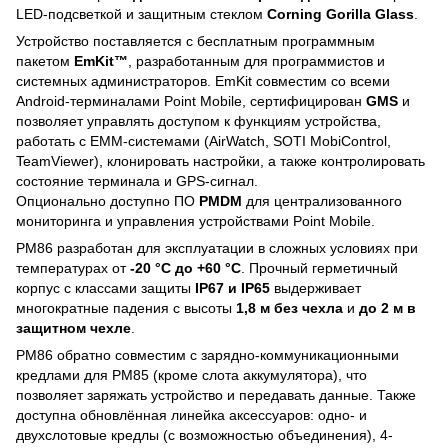
LED-подсветкой и защитным стеклом
Corning Gorilla Glass
.
Устройство поставляется с бесплатным программным
пакетом
EmKit™
, разработанным для программистов и
системных администраторов. EmKit совместим со всеми
Android-терминалами Point Mobile, сертифицирован
GMS
и
позволяет управлять доступом к функциям устройства,
работать с EMM-системами (AirWatch, SOTI MobiControl,
TeamViewer), клонировать настройки, а также контролировать
состояние терминала и GPS-сигнал.
Опционально доступно ПО
PMDM
для централизованного
мониторинга и управления устройствами Point Mobile.
PM86 разработан для эксплуатации в сложных условиях при
температурах от
-20 °C до +60 °C
. Прочный герметичный
корпус с классами защиты
IP67 и IP65
выдерживает
многократные падения с высоты
1,8 м без чехла
и
до 2 м в
защитном чехле
.
PM86 обратно совместим с зарядно-коммуникационными
кредлами для PM85 (кроме слота аккумулятора), что
позволяет заряжать устройство и передавать данные. Также
доступна обновлённая линейка аксессуаров: одно- и
двухслотовые кредлы (с возможностью объединения), 4-