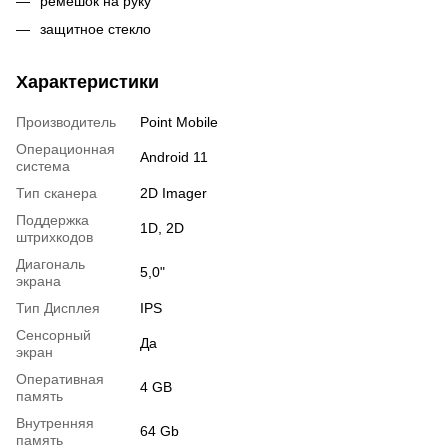
ремешок на руку
защитное стекло
Характеристики
Производитель
Point Mobile
Операционная
Android 11
система
Тип сканера
2D Imager
Поддержка
1D, 2D
штрихкодов
Диагональ
5,0"
экрана
Тип Дисплея
IPS
Сенсорный
Да
экран
Оперативная
4 GB
память
Внутренняя
64 Gb
память