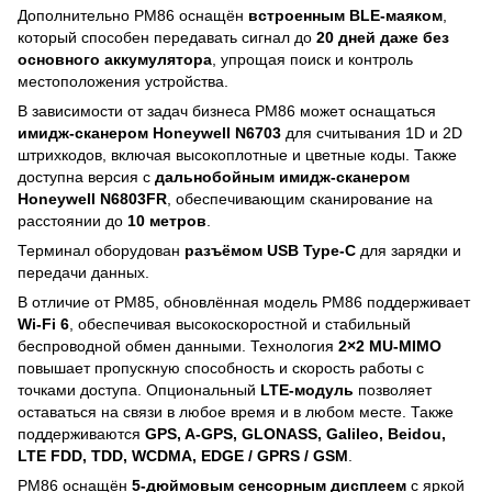
Дополнительно PM86 оснащён
встроенным BLE-маяком
,
который способен передавать сигнал до
20 дней даже без
основного аккумулятора
, упрощая поиск и контроль
местоположения устройства.
В зависимости от задач бизнеса PM86 может оснащаться
имидж-сканером Honeywell N6703
для считывания 1D и 2D
штрихкодов, включая высокоплотные и цветные коды. Также
доступна версия с
дальнобойным имидж-сканером
Honeywell N6803FR
, обеспечивающим сканирование на
расстоянии до
10 метров
.
Терминал оборудован
разъёмом USB Type-C
для зарядки и
передачи данных.
В отличие от PM85, обновлённая модель PM86 поддерживает
Wi-Fi 6
, обеспечивая высокоскоростной и стабильный
беспроводной обмен данными. Технология
2×2 MU-MIMO
повышает пропускную способность и скорость работы с
точками доступа. Опциональный
LTE-модуль
позволяет
оставаться на связи в любое время и в любом месте. Также
поддерживаются
GPS, A-GPS, GLONASS, Galileo, Beidou,
LTE FDD, TDD, WCDMA, EDGE / GPRS / GSM
.
PM86 оснащён
5-дюймовым сенсорным дисплеем
с яркой