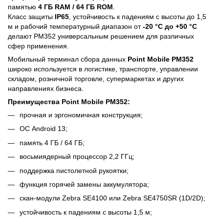
памятью
4 ГБ RAM / 64 ГБ ROM
.
Класс защиты
IP65
, устойчивость к падениям с высоты до 1,5
м и рабочий температурный диапазон от
-20 °C до +50 °C
делают PM352 универсальным решением для различных
сфер применения.
Мобильный терминал сбора данных
Point Mobile PM352
широко используется в логистике, транспорте, управлении
складом, розничной торговле, супермаркетах и других
направлениях бизнеса.
Преимущества Point Mobile PM352:
прочная и эргономичная конструкция;
ОС Android 13;
память 4 ГБ / 64 ГБ;
восьмиядерный процессор 2,2 ГГц;
поддержка пистолетной рукоятки;
функция горячей замены аккумулятора;
скан-модули Zebra SE4100 или Zebra SE4750SR (1D/2D);
устойчивость к падениям с высоты 1,5 м;