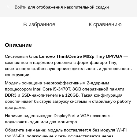
Войти
для отображения накопительной скидки
%
В избранное
К сравнению
Описание
Системный блок
Lenovo ThinkCentre M92p Tiny DP/VGA
—
компактное и надёжное решение в форм-факторе Tiny,
сочетающее стабильную производительность и долговечность
конструкции.
Модель оснащена энергоэффективным 2-ядерным
процессором Intel Core i5-3470T, 8GB оперативной памяти
DDR3 и SSD-накопителем на 120GB. Такая конфигурация
обеспечивает быструю загрузку системы и стабильную работу
программ.
Наличие видеовыходов DisplayPort и VGA позволяет
подключать один или два монитора.
Обратите внимание: модель поставляется без модуля Wi-Fi
(no Wi-Fi), подключение к сети осуществляется через