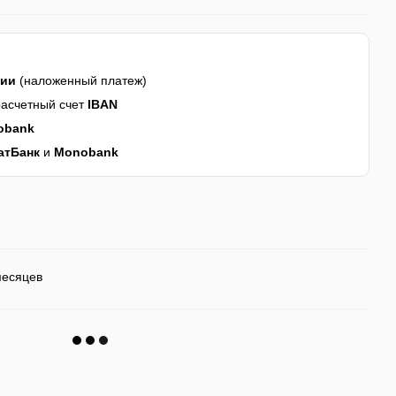
нии
(наложенный платеж)
асчетный счет
IBAN
obank
атБанк
и
Monobank
месяцев