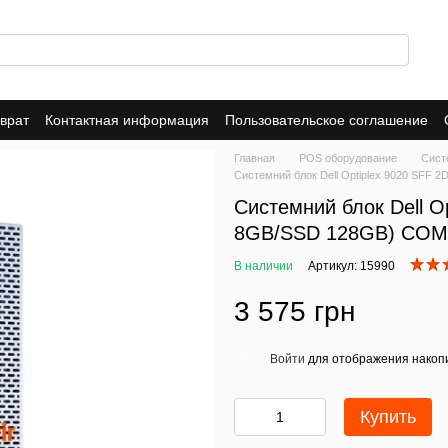
врат
Контактная информация
Пользовательское соглашение
Главная
POS оборудование
Сист
Системний блок Dell Optiplex 9020 SFF 
Системний блок Dell O
8GB/SSD 128GB) COM-
В наличии
Артикул: 15990
3 575 грн
Войти
для отображения накопи
%
Купить