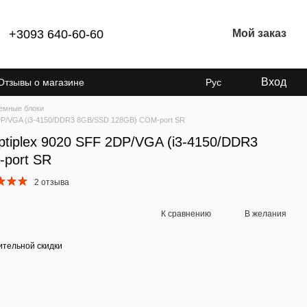
+3093 640-60-60
Мой заказ
Вход
Отзывы о магазине
Рус
емные блоки
2DP/VGA (i3-4150/DDR3 8GB/SSD 128GB) COM-port SR
ptiplex 9020 SFF 2DP/VGA (i3-4150/DDR3
port SR
2 отзыва
К сравнению
В желания
тельной скидки