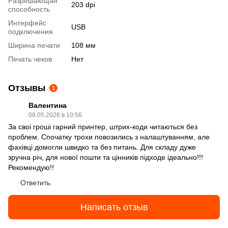
Разрешающая
203 dpi
способность
Интерфейс
USB
подключения
Ширина печати
108 мм
Печать чеков
Нет
Отзывы
1
Валентина
08.05.2026 в 10:56
За своі гроші гарний принтер, штрих-коди читаються без
проблем. Спочатку трохи повозились з налаштуванням, але
фахівці домогли швидко та без питань. Для складу дуже
зручна річ, для нової пошти та цінників підходе ідеально!!!
Рекомендую!!
Ответить
Написать отзыв