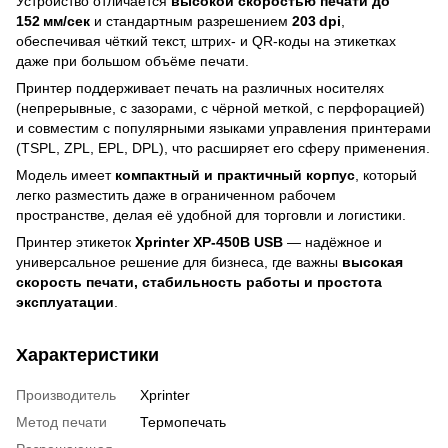
Устройство отличается
высокой скоростью печати до
152 мм/сек
и стандартным разрешением
203 dpi
,
обеспечивая чёткий текст, штрих‑ и QR‑коды на этикетках
даже при большом объёме печати.
Принтер поддерживает печать на различных носителях
(непрерывные, с зазорами, с чёрной меткой, с перфорацией)
и совместим с популярными языками управления принтерами
(TSPL, ZPL, EPL, DPL), что расширяет его сферу применения.
Модель имеет
компактный и практичный корпус
, который
легко разместить даже в ограниченном рабочем
пространстве, делая её удобной для торговли и логистики.
Принтер этикеток
Xprinter XP‑450B USB
— надёжное и
универсальное решение для бизнеса, где важны
высокая
скорость печати, стабильность работы и простота
эксплуатации
.
Характеристики
Производитель
Xprinter
Метод печати
Термопечать