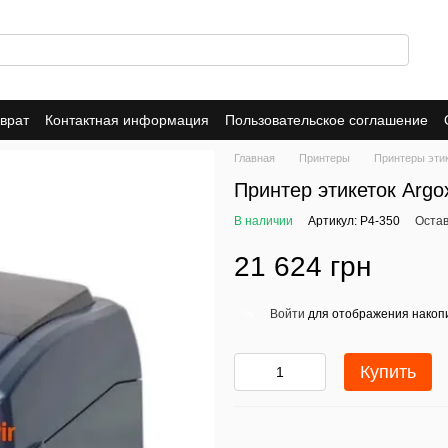
врат
Контактная информация
Пользовательское соглашение
Главная
Принтеры
Принтеры эти
Принтер этикеток Argo
В наличии
Артикул: P4-350
Остав
21 624 грн
Войти
для отображения накопи
%
Купить