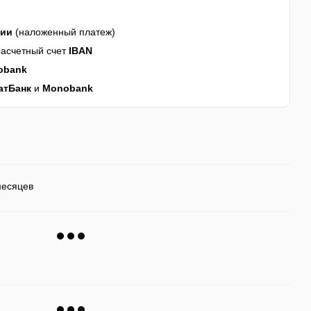
нии
(наложенный платеж)
асчетный счет
IBAN
obank
атБанк
и
Monobank
месяцев