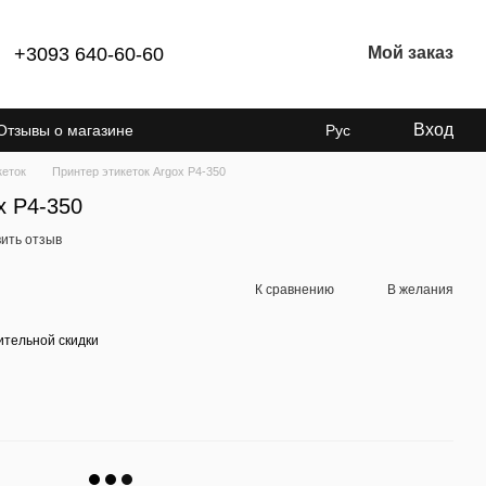
+3093 640-60-60
Мой заказ
Вход
Отзывы о магазине
Рус
кеток
Принтер этикеток Argox P4-350
x P4-350
ить отзыв
К сравнению
В желания
тельной скидки