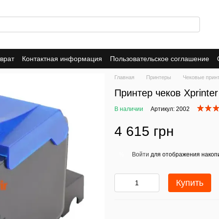
врат
Контактная информация
Пользовательское соглашение
Главная
Принтеры
Чековые прин
Принтер чеков Xprinte
В наличии
Артикул: 2002
4 615 грн
Войти
для отображения накопи
%
Купить