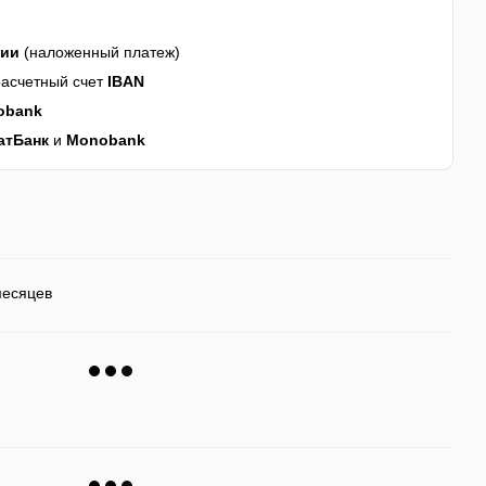
нии
(наложенный платеж)
асчетный счет
IBAN
obank
атБанк
и
Monobank
месяцев