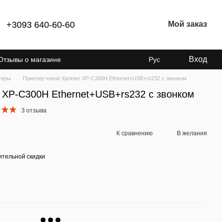
+3093 640-60-60
Мой заказ
Вход
Отзывы о магазине
Рус
теры
Принтер чеков Xprinter XP-C300H Ethernet+USB+rs232 с звонком
r XP-C300H Ethernet+USB+rs232 с звонком
3 отзыва
К сравнению
В желания
тельной скидки