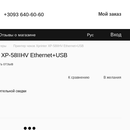
+3093 640-60-60
Мой заказ
Вход
Отзывы о магазине
Рус
теры
Принтер чеков Xprinter XP-58IIHV Ethernet+USB
r XP-58IIHV Ethernet+USB
ь отзыв
К сравнению
В желания
тельной скидки