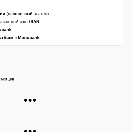
нии
(наложенный платеж)
асчетный счет
IBAN
obank
атБанк
и
Monobank
месяцев