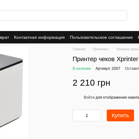
врат
Контактная информация
Пользовательское соглашение
Главная
Принтеры
Чековые прин
Принтер чеков Xprinte
В наличии
Артикул: 2007
Оставит
2 210 грн
Войти
для отображения накопи
%
Купить