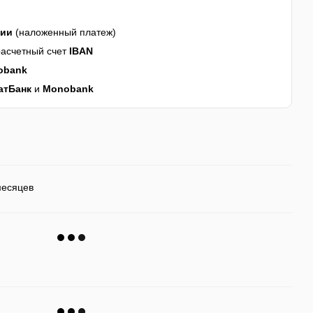
нии
(наложенный платеж)
асчетный счет
IBAN
obank
атБанк
и
Monobank
месяцев