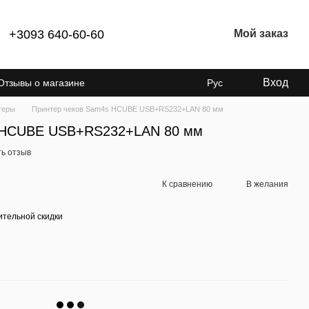
+3093 640-60-60
Мой заказ
Вход
Отзывы о магазине
Рус
теры
Принтер чеков Sam4s HCUBE USB+RS232+LAN 80 мм
s HCUBE USB+RS232+LAN 80 мм
ь отзыв
К сравнению
В желания
тельной скидки