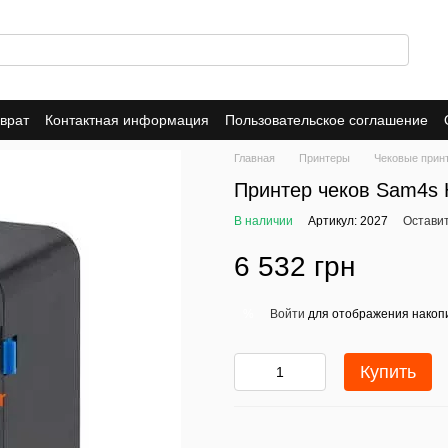
врат
Контактная информация
Пользовательское соглашение
Главная
Принтеры
Чековые прин
Принтер чеков Sam4
В наличии
Артикул: 2027
Оставит
6 532 грн
Войти
для отображения накопи
%
Купить