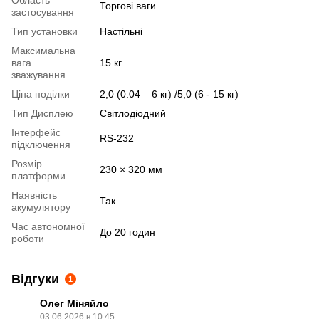
Область
Торгові ваги
застосування
Тип установки
Настільні
Максимальна
вага
15 кг
зважування
Ціна поділки
2,0 (0.04 – 6 кг) /5,0 (6 - 15 кг)
Тип Дисплею
Світлодіодний
Інтерфейс
RS-232
підключення
Розмір
230 × 320 мм
платформи
Наявність
Так
акумулятору
Час автономної
До 20 годин
роботи
Відгуки
1
Олег Міняйло
03.06.2026 в 10:45