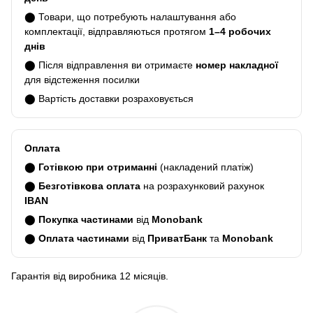
⬤ Товари, що потребують налаштування або
комплектації, відправляються протягом
1–4 робочих
днів
⬤ Після відправлення ви отримаєте
номер накладної
для відстеження посилки
⬤ Вартість доставки розраховується
Оплата
⬤
Готівкою при отриманні
(накладений платіж)
⬤
Безготівкова оплата
на розрахунковий рахунок
IBAN
⬤
Покупка частинами
від
Monobank
⬤
Оплата частинами
від
ПриватБанк
та
Monobank
Гарантія від виробника 12 місяців.