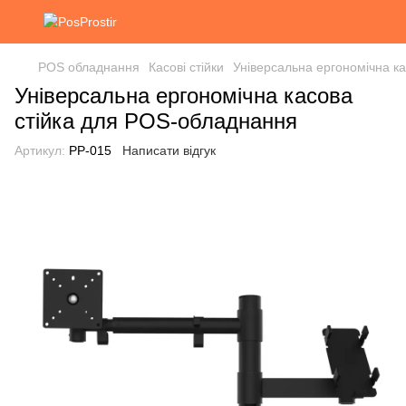
POS обладнання
Касові стійки
Універсальна ергономічна к
Універсальна ергономічна касова
стійка для POS-обладнання
Артикул:
РР-015
Написати відгук