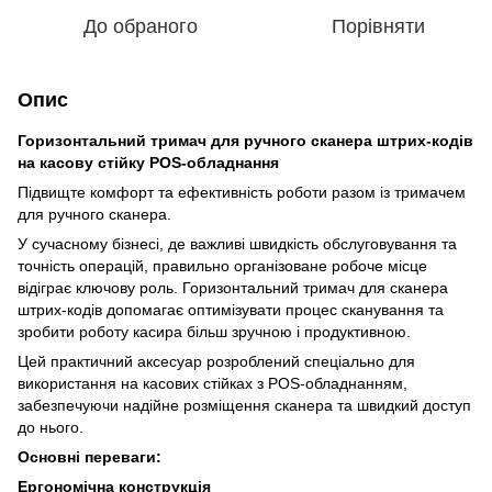
До обраного
Порівняти
Опис
Горизонтальний тримач для ручного сканера штрих-кодів
на касову стійку POS-обладнання
Підвищте комфорт та ефективність роботи разом із тримачем
для ручного сканера.
У сучасному бізнесі, де важливі швидкість обслуговування та
точність операцій, правильно організоване робоче місце
відіграє ключову роль. Горизонтальний тримач для сканера
штрих-кодів допомагає оптимізувати процес сканування та
зробити роботу касира більш зручною і продуктивною.
Цей практичний аксесуар розроблений спеціально для
використання на касових стійках з POS-обладнанням,
забезпечуючи надійне розміщення сканера та швидкий доступ
до нього.
Основні переваги:
Ергономічна конструкція