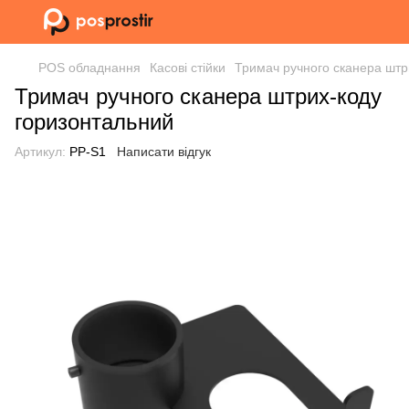
POS обладнання
Касові стійки
Тримач ручного сканера штр
Тримач ручного сканера штрих-коду
горизонтальний
Артикул:
РР-S1
Написати відгук