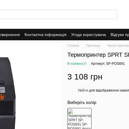
повернення
Контактна інформація
Угода користувача
Відгуки п
Головна
Принтери
Чекові принте
Термопринтер SPRT 
В наявності
Артикул: SP-POS891
3 108 грн
Увійти
для відображення накоп
%
Виберіть колір