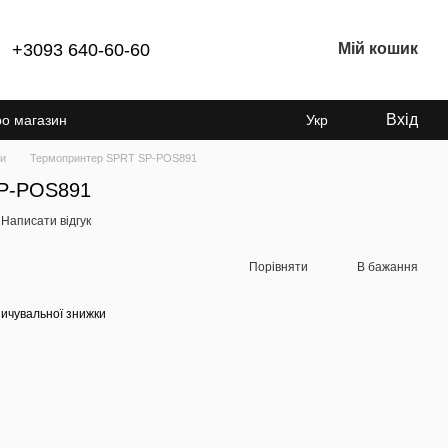
+3093 640-60-60
Мій кошик
Вхід
ро магазин
Укр
ри
Термопринтер SPRT SP-POS891
SP-POS891
Написати відгук
Порівняти
В бажання
ичувальної знижки