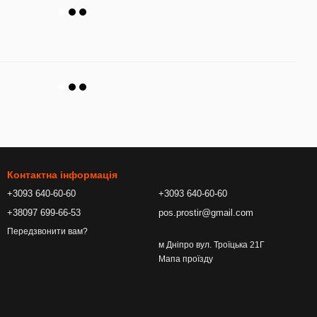
Контактна інформація
+3093 640-60-60
+3093 640-60-60
+38097 699-66-53
pos.prostir@gmail.com
Передзвонити вам?
м Дніпро вул. Троїцька 21Г
Мапа проїзду