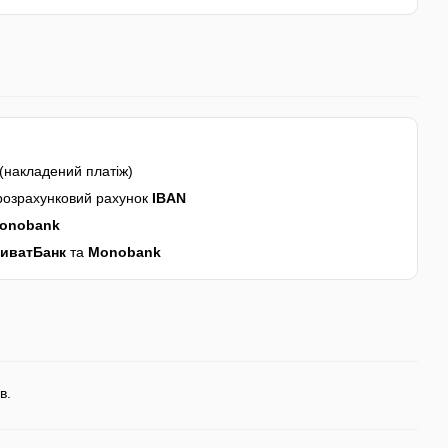
(накладений платіж)
розрахунковий рахунок
IBAN
onobank
иватБанк
та
Monobank
в.