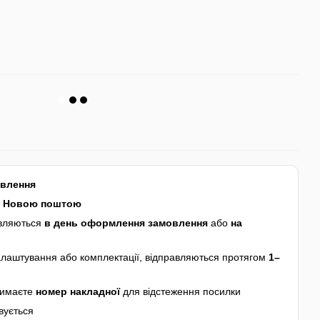
авлення
я
Новою поштою
авляються
в день оформлення замовлення
або
на
лаштування або комплектації, відправляються протягом
1–
римаєте
номер накладної
для відстеження посилки
вується