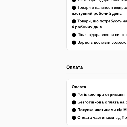
⬤ Товари в наявності відпр
наступний робочий день
⬤ Товари, що потребують на
4 робочих днів
⬤ Після відправлення ви от
⬤ Вартість доставки розрахо
Оплата
Оплата
⬤
Готівкою при отриманні
⬤
Безготівкова оплата
на 
⬤
Покупка частинами
від
M
⬤
Оплата частинами
від
Пр