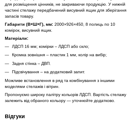
для розміщення цінників, не закриваючи продукцію. У нижній
частині стелажу передбачений висувний ящик для зберігання
запасів товару.
Габарити (В×Ш×Г), мм:
2000×926×450, 8 полиць по 10
комірок, висувний ящик.
Матеріали:
ЛДСП 16 мм; комірки – ЛДСП або скло;
Кромка зовнішня – пластик 1 мм, колір на вибір;
Задня стінка – ДВП.
Підсвічування – на додатковий запит.
Можливе встановлення в ряд та комбінування з іншими
моделями стелажів і вітрин.
Пропонуємо широку палітру кольорів ЛДСП. Вартість стелажу
залежить від обраного кольору — уточнюйте додатково.
Відгуки