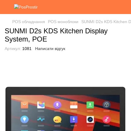
POS обладнання
POS моноблоки
SUNMI D2s KDS Kitchen D
SUNMI D2s KDS Kitchen Display
System, POE
Артикул:
1081
Написати відгук