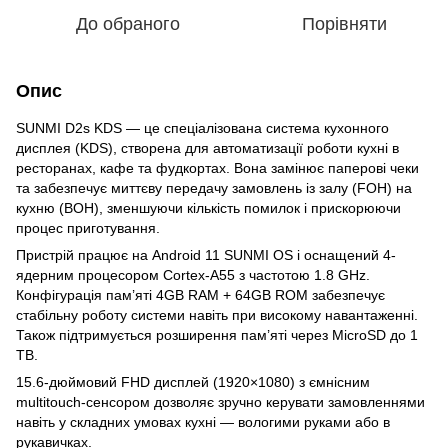
До обраного
Порівняти
Опис
SUNMI D2s KDS — це спеціалізована система кухонного
дисплея (KDS), створена для автоматизації роботи кухні в
ресторанах, кафе та фудкортах. Вона замінює паперові чеки
та забезпечує миттєву передачу замовлень із залу (FOH) на
кухню (BOH), зменшуючи кількість помилок і прискорюючи
процес приготування.
Пристрій працює на Android 11 SUNMI OS і оснащений 4-
ядерним процесором Cortex-A55 з частотою 1.8 GHz.
Конфігурація пам’яті 4GB RAM + 64GB ROM забезпечує
стабільну роботу системи навіть при високому навантаженні.
Також підтримується розширення пам’яті через MicroSD до 1
TB.
15.6-дюймовий FHD дисплей (1920×1080) з ємнісним
multitouch-сенсором дозволяє зручно керувати замовленнями
навіть у складних умовах кухні — вологими руками або в
рукавичках.