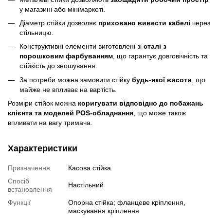
у магазині або мінімаркеті.
Діаметр стійки дозволяє
приховано вивести кабелі
через
стільницю.
Конструктивні елементи виготовлені зі
сталі з
порошковим фарбуванням
, що гарантує довговічність та
стійкість до зношування.
За потреби можна замовити стійку
будь-якої висоти
, що
майже не впливає на вартість.
Розміри стійок можна
коригувати відповідно до побажань
клієнта та моделей POS-обладнання
, що може також
впливати на вагу тримача.
Характеристики
Призначення
Касова стійка
Спосіб
Настільний
встановлення
Функції
Опорна стійка; фланцеве кріплення,
маскування кріплення