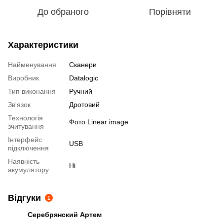
До обраного
Порівняти
Характеристики
Найменування
Сканери
Виробник
Datalogic
Тип виконання
Ручний
Зв'язок
Дротовий
Технологія
Фото Linear image
зчитування
Інтерфейс
USB
підключення
Наявність
Ні
акумулятору
Відгуки
1
Серебрянский Артем