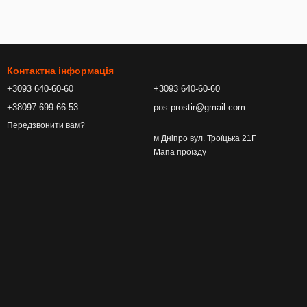
Контактна інформація
+3093 640-60-60
+3093 640-60-60
+38097 699-66-53
pos.prostir@gmail.com
Передзвонити вам?
м Дніпро вул. Троїцька 21Г
Мапа проїзду