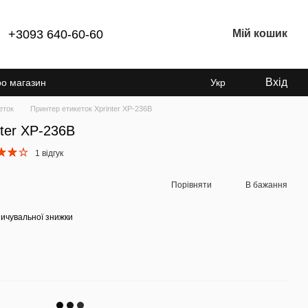
+3093 640-60-60
Мій кошик
Вхід
ро магазин
Укр
еток
Принтер етикеток Xprinter XP-236B
nter XP-236B
1 відгук
Порівняти
В бажання
ичувальної знижки