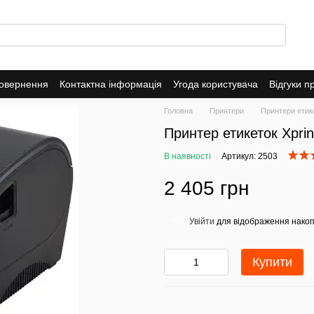
повернення
Контактна інформація
Угода користувача
Відгуки п
Головна
Принтери
Принтери етик
Принтер етикеток Xpri
В наявності
Артикул: 2503
2 405 грн
Увійти
для відображення накоп
%
Купити