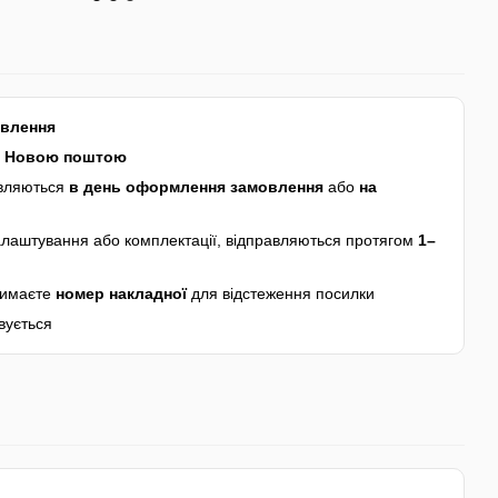
авлення
я
Новою поштою
авляються
в день оформлення замовлення
або
на
лаштування або комплектації, відправляються протягом
1–
римаєте
номер накладної
для відстеження посилки
вується