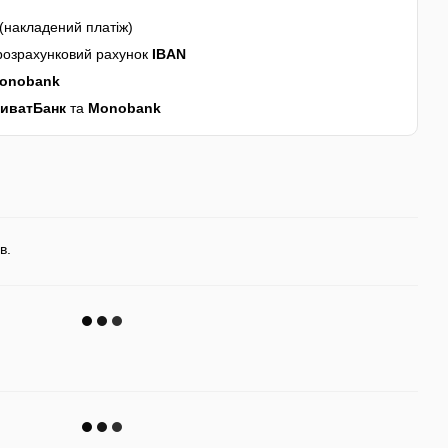
(накладений платіж)
розрахунковий рахунок
IBAN
onobank
иватБанк
та
Monobank
в.