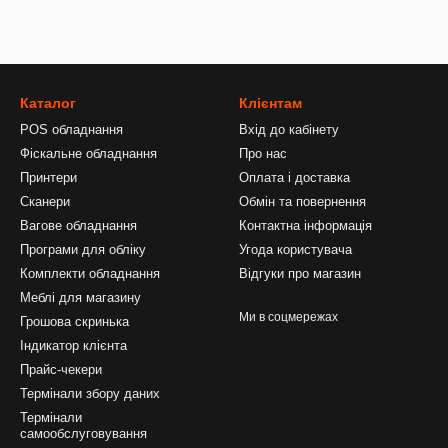
Каталог
Клієнтам
POS обладнання
Вхід до кабінету
Фіскальне обладнання
Про нас
Принтери
Оплата і доставка
Сканери
Обмін та повернення
Вагове обладнання
Контактна інформація
Програми для обліку
Угода користувача
Комплекти обладнання
Відгуки про магазин
Меблі для магазину
Ми в соцмережах
Грошова скринька
Індикатор клієнта
Прайс-чекери
Термінали збору даних
Термінали
самообслуговування