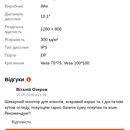
Виробник
iMin
Діагональ
10,1″
дисплея
Роздільна
1280 × 800
здатність
Яскравість
300 кд/м²
Тип дисплея
IPS
Порти
DP
Кріплення
Vesa 75*75, Vesa 100*100
Відгуки
1
Віталій Озеров
10.06.2026 в 11:44
Шикарний монітор для клієнтів, яскравий екран та з достатнім
кутом огляду, покупцям гарно бачити суму покупки та інше.
Рекомендую!!
Відповісти