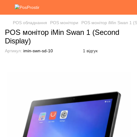
POS обладнання
POS монітори
POS монітор iMin Swan 1 (S
POS монітор iMin Swan 1 (Second
Display)
Артикул:
imin-swn-sd-10
1 відгук