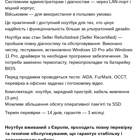
Системним адміністраторам і діагностам — через LAN-порт і
міцний корпус;
Військовим — для використання в польових умовах.
Це практичний і доступний ноутбук для тих, хто цінує
надійність і функціональність більше за ультратонкий дизайн.
Ноутбук має стан Seller Refurbished (Seller Recertified) —
пройшов повну діагностику та обслуговування. Виконано
чистку, тестування, встановлено Windows 10 Pro або Windows
11 Pro, драйвери та необхідне програмне забезпечення. За
потреби замінено термопасту, термопрокладки та батарейку
BIOS.
Перед продажем проводяться тести: AIDA, FurMark, OCCT,
перевірка в офісних задачах і потоковому відео.
Комплектація: ноутбук, зарядний пристрій, кабель живлення
(3-pin).
Можливе збільшення обсягу оперативної пам’яті та SSD.
Термін перевірки — 14 днів, гарантія — 3 місяці.
Ноутбук вживаний з Європи, проходить повну перевірку
та технічне обслуговування, що гарантує стабільну і
довготривалу роботу.