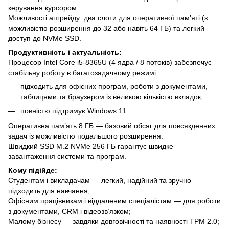
керування курсором.
Можливості апгрейду: два слоти для оперативної пам’яті (з
можливістю розширення до 32 або навіть 64 ГБ) та легкий
доступ до NVMe SSD.
Продуктивність і актуальність:
Процесор Intel Core i5-8365U (4 ядра / 8 потоків) забезпечує
стабільну роботу в багатозадачному режимі:
підходить для офісних програм, роботи з документами,
таблицями та браузером із великою кількістю вкладок;
повністю підтримує Windows 11.
Оперативна пам’ять 8 ГБ — базовий обсяг для повсякденних
задач із можливістю подальшого розширення.
Швидкий SSD M.2 NVMe 256 ГБ гарантує швидке
завантаження системи та програм.
Кому підійде:
Студентам і викладачам — легкий, надійний та зручно
підходить для навчання;
Офісним працівникам і віддаленим спеціалістам — для роботи
з документами, CRM і відеозв’язком;
Малому бізнесу — завдяки довговічності та наявності TPM 2.0;