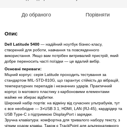
До обраного
Порівняти
Опис
Dell Latitude 5400
— надійний ноутбук бізнес-класу,
створений для роботи, навчання та повсякденного
використання. Якщо вам потрібен витривалий пристрій, який
добре переносить часті поїздки — це вдалий вибір.
Основні переваги:
Міцний корпус: серія Latitude проходить тестування за
стандартом MIL-STD-810G, що гарантує стійкість до вібрацій,
температурних перепадів і незначних ударів. Практичний
корпус із матового пластику з карбоновими елементами
майже не збирає відбитки.
Широкий набір портів: на відміну від сучасних ультрабуків, тут
є все необхідне — 3×USB 3.1, HDMI, LAN (RJ-45), кардрідер та
USB Type-C з підтримкою DisplayPort і зарядки.
Зручна клавіатура: комфортна для тривалого набору тексту, з
чітким ходом клавіш. Також є TrackPoint для альтернативного