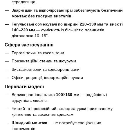
середовища.
Зварні шви та відполіровані краї забезпечують
безпечний
монтаж без гострих виступів
.
Регульовані обмежувачі по
ширині 220–330 мм
та
висоті
140–220 мм
— сумісність із більшістю планшетів
діагоналлю 10–15".
Сфера застосування
Торгові точки та касові зони
Презентаційні стенди та шоуруми
Виставкові зони та конференц-зали
Офіси, рецепції, інформаційні пункти
Переваги моделі
Велика настінна плита
100×160 мм
— надійність і
відсутність люфтів.
Чистий та професійний вигляд завдяки прихованому
кріпленню та захисним кришкам.
Швидкий монтаж
— не потребує спеціальних
інструментів.