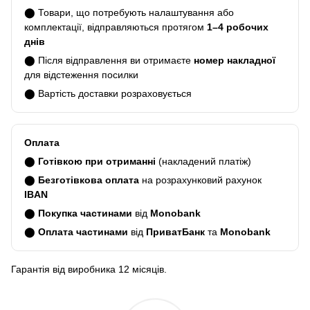
⬤ Товари, що потребують налаштування або
комплектації, відправляються протягом
1–4 робочих
днів
⬤ Після відправлення ви отримаєте
номер накладної
для відстеження посилки
⬤ Вартість доставки розраховується
Оплата
⬤
Готівкою при отриманні
(накладений платіж)
⬤
Безготівкова оплата
на розрахунковий рахунок
IBAN
⬤
Покупка частинами
від
Monobank
⬤
Оплата частинами
від
ПриватБанк
та
Monobank
Гарантія від виробника 12 місяців.