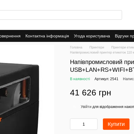
повернення
Контактна інформація
Угода користувача
Відгуки п
Головна
Принтери
Принтери етик
Напівпромисловий принтер етикеток 11
Напівпромисловий при
USB+LAN+RS+WIFI+B
В наявності
Артикул: 2541
Написа
41 626 грн
Увійти
для відображення накоп
%
Купити