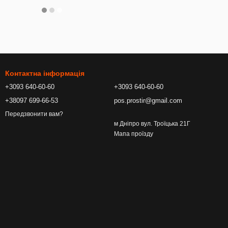
Контактна інформація
+3093 640-60-60
+3093 640-60-60
+38097 699-66-53
pos.prostir@gmail.com
Передзвонити вам?
м Дніпро вул. Троїцька 21Г
Мапа проїзду