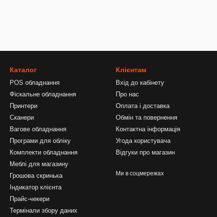
Каталог
Клієнтам
POS обладнання
Вхід до кабінету
Фіскальне обладнання
Про нас
Принтери
Оплата і доставка
Сканери
Обмін та повернення
Вагове обладнання
Контактна інформація
Програми для обліку
Угода користувача
Комплекти обладнання
Відгуки про магазин
Меблі для магазину
Ми в соцмережах
Грошова скринька
Індикатор клієнта
Прайс-чекери
Термінали збору даних