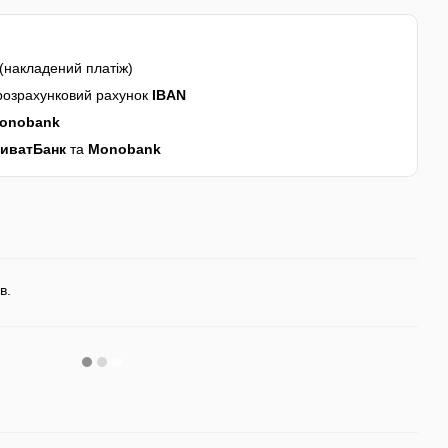
(накладений платіж)
розрахунковий рахунок
IBAN
onobank
иватБанк
та
Monobank
в.