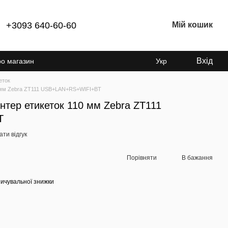
+3093 640-60-60
Мій кошик
Вхід
ро магазин
Укр
еток
0 мм Zebra ZT111 USB+LAN+RS+WIFI+BT
нтер етикеток 110 мм Zebra ZT111
T
ти відгук
Порівняти
В бажання
ичувальної знижки