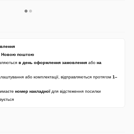
авлення
я
Новою поштою
авляються
в день оформлення замовлення
або
на
лаштування або комплектації, відправляються протягом
1–
римаєте
номер накладної
для відстеження посилки
вується