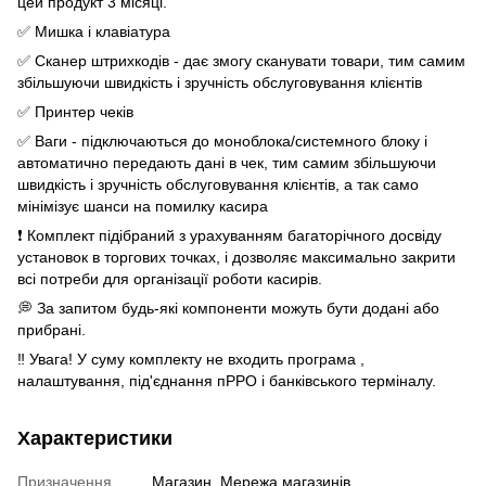
цей продукт 3 місяці.
✅ Мишка і клавіатура
✅ Сканер штрихкодів - дає змогу сканувати товари, тим самим
збільшуючи швидкість і зручність обслуговування клієнтів
✅ Принтер чеків
✅ Ваги - підключаються до моноблока/системного блоку і
автоматично передають дані в чек, тим самим збільшуючи
швидкість і зручність обслуговування клієнтів, а так само
мінімізує шанси на помилку касира
❗️ Комплект підібраний з урахуванням багаторічного досвіду
установок в торгових точках, і дозволяє максимально закрити
всі потреби для організації роботи касирів.
💭 За запитом будь-які компоненти можуть бути додані або
прибрані.
‼️ Увага! У суму комплекту не входить програма ,
налаштування, під'єднання пРРО і банківського терміналу.
Характеристики
Призначення
Магазин, Мережа магазинів