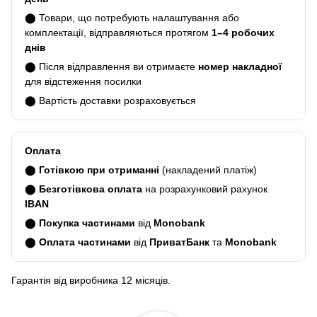
⬤ Товари, що потребують налаштування або
комплектації, відправляються протягом
1–4 робочих
днів
⬤ Після відправлення ви отримаєте
номер накладної
для відстеження посилки
⬤ Вартість доставки розраховується
Оплата
⬤
Готівкою при отриманні
(накладений платіж)
⬤
Безготівкова оплата
на розрахунковий рахунок
IBAN
⬤
Покупка частинами
від
Monobank
⬤
Оплата частинами
від
ПриватБанк
та
Monobank
Гарантія від виробника 12 місяців.