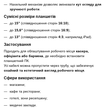
Нахильний механізм дозволяє змінювати
кут огляду для
зручності роботи
.
Сумісні розміри планшетів
до
15”
(співвідношення сторін
16:10
);
до
15,6”
(співвідношення сторін
16:9
);
до
13”
(співвідношення сторін
4:3
, наприклад iPad).
Застосування
Підходить для облаштування робочого місця
касира,
офіціанта або бармена
, де необхідно встановити
планшетний ПК.
Усі кабелі можна пропустити через трубу, що забезпечує
охайний та естетичний вигляд робочого місця
.
Сфери використання
магазини;
кафе та ресторани;
готелі, зони ресепшену;
медичні заклади.