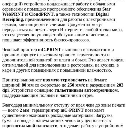
операций) устройство поддерживает работу с облачными
сервисами с помощью программного обеспечения
Star
WebPRNT и CloudPRNT
, а также технологии
Digital
Receipting
, предназначенной для работы с электронными
чеками, квитанциями и счетами. Документы могут
передаваться на печать через Интернет из любой точки мира,
что существенно упрощает обслуживание клиентов и
повышает эффективность бизнес-процессов.
Чековый принтер
mC-PRINT
выполнен в компактном и
прочном корпусе с высоким уровнем герметичности и
дополнительной защитой от влаги и брызг. Это делает модель
оптимальной для использования в ресторанах, на кухнях, в
кафе и других помещениях с повышенной влажностью.
Принтер выполняет
прямую термопечать
на бумаге
шириной
80 мм
со скоростью до
250 мм/с
и разрешением
203
dpi
. Устройство оснащено
гильотинным автоотрезчиком
,
поддерживающим полный и частичный отрез.
Благодаря минимальному отступу от края чека до зоны печати
— всего
2 мм
, термопринтер
mC-PRINT
позволяет
существенно экономить расходные материалы. Загрузка
бумаги и выдача напечатанных чеков осуществляется в
горизонтальной плоскости
, что делает работу с устройством