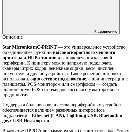
К сравнению
Описание
Star Micronics mC-PRINT
— это универсальное устройство,
объединяющее функции
высокоскоростного чекового
принтера
и
HUB-станции
для подключения кассовой
периферии. К принтеру можно напрямую подключать
сканеры штрих-кодов, денежные ящики, весы, дисплеи
покупателя и другие устройства. Такое решение позволяет
использовать
одно сетевое подключение
, а при интеграции с
планшетом, POS-монитором или смартфоном — создать
полноценную POS-систему для кассового узла торгового
предприятия.
Поддержка большого количества периферийных устройств
обеспечивается наличием различных интерфейсов
подключения:
Ethernet (LAN), Lightning USB, Bluetooth и
двух USB Host-портов
.
В качестве ПРРО (программируемого регистратора расчётных